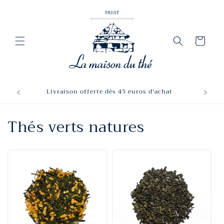
et
passer
au
contenu
Panier
Livraison offerte dès 45 euros d'achat
Thés verts natures