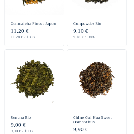
Genmaicha Finest Japon
Gunpowder Bio
Prix
11,20 €
Prix
9,10 €
PRIX
habituel
PAR
PRIX
habituel
PAR
11,20 €
/
100G
9,10 €
/
100G
UNITAIRE
UNITAIRE
Sencha Bio
Chine Gui Hua Sweet
Osmanthus
Prix
9,00 €
Prix
9,90 €
PRIX
habituel
PAR
9,00 €
/
100G