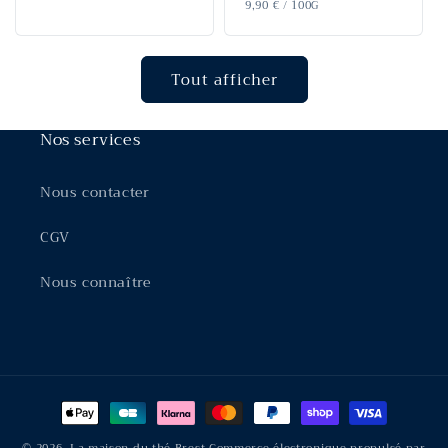
UNITAIRE
PRIX
habituel
PAR
9,90 €
/
100G
UNITAIRE
Tout afficher
Nos services
Nous contacter
CGV
Nous connaître
Moyens
de