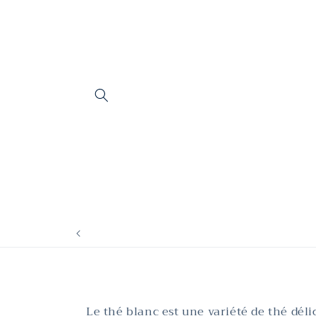
et
passer
au
contenu
Le thé blanc est une variété de thé déli