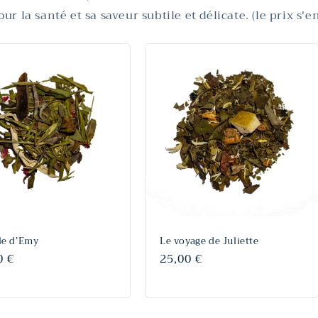
our la santé et sa saveur subtile et délicate. (le prix s'
ile d’Emy
Le voyage de Juliette
0 €
Prix
25,00 €
tuel
habituel