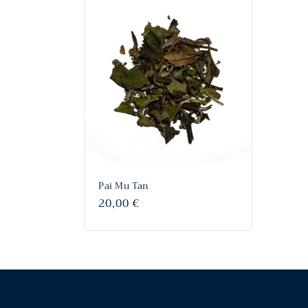
Pai Mu Tan
Prix
20,00 €
habituel