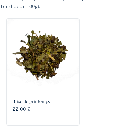
entend pour 100g).
Brise de printemps
Prix
22,00 €
habituel