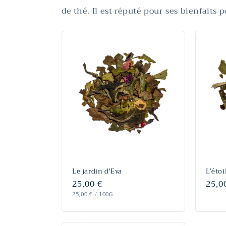
de thé. Il est réputé pour ses bienfaits p
Le jardin d'Eva
L’éto
Prix
25,00 €
Prix
25,0
PRIX
habituel
PAR
habi
25,00 €
/
100G
UNITAIRE