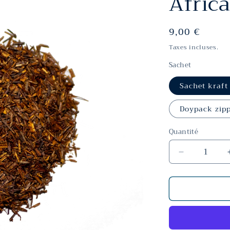
Afric
Prix
9,00 €
habituel
Taxes incluses.
Sachet
Sachet kraft
Doypack zip
Quantité
Réduire
la
quantité
de
African
rooibush
Bio