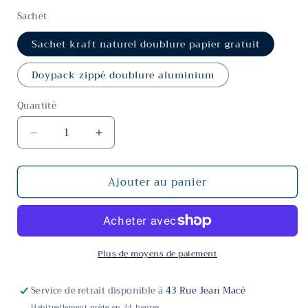
Sachet
Sachet kraft naturel doublure papier gratuit
Doypack zippé doublure aluminium
Quantité
Réduire
Augmenter
la
la
quantité
quantité
Ajouter au panier
de
de
Darjeeling
Darjeeling
Happy
Happy
Valley
Valley
FTGFOP1
FTGFOP1
Bio
Bio
Plus de moyens de paiement
Service de retrait disponible à
43 Rue Jean Macé
Habituellement prête en 24 heures