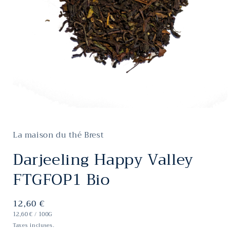
Ouvrir
le
média
La maison du thé Brest
1
dans
une
Darjeeling Happy Valley
fenêtre
modale
FTGFOP1 Bio
Prix
12,60 €
PRIX
habituel
PAR
12,60 €
/
100G
UNITAIRE
Taxes incluses.