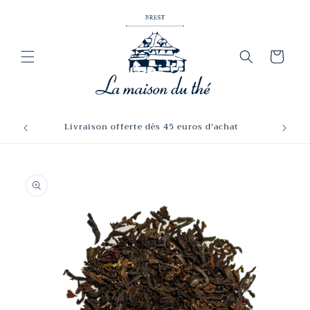
et
passer
au
contenu
Panier
Livraison offerte dès 45 euros d'achat
Passer aux
informations
produits