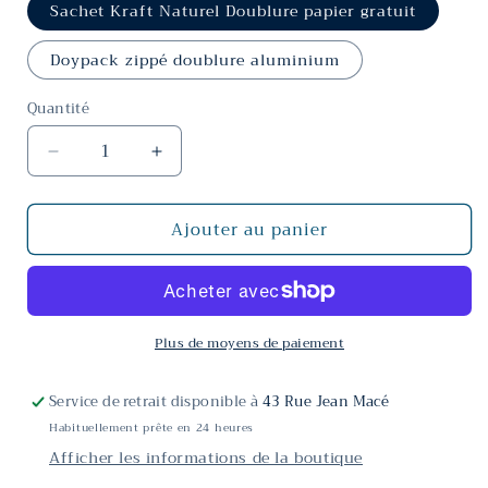
Sachet Kraft Naturel Doublure papier gratuit
Doypack zippé doublure aluminium
Quantité
Réduire
Augmenter
la
la
quantité
quantité
Ajouter au panier
de
de
Oolong
Oolong
Crème
Crème
de
de
marrons
marrons
Plus de moyens de paiement
Service de retrait disponible à
43 Rue Jean Macé
Habituellement prête en 24 heures
Afficher les informations de la boutique