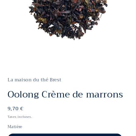
Ouvrir
le
média
La maison du thé Brest
1
dans
une
Oolong Crème de marrons
fenêtre
modale
Prix
9,70 €
habituel
Taxes incluses.
Matière