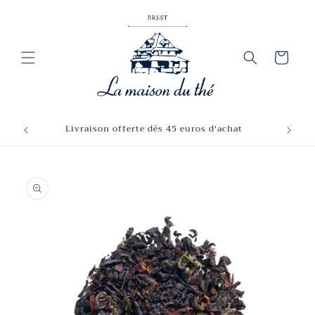
et
passer
au
contenu
Panier
Livraison offerte dès 45 euros d'achat
Passer aux
informations
produits