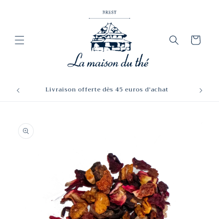
et
passer
au
contenu
Panier
Livraison offerte dès 45 euros d'achat
Passer aux
informations
produits