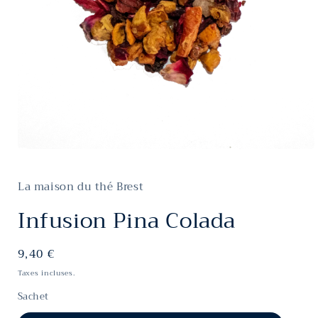
Ouvrir
le
média
La maison du thé Brest
1
dans
une
Infusion Pina Colada
fenêtre
modale
Prix
9,40 €
habituel
Taxes incluses.
Sachet