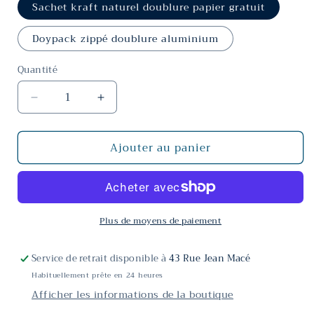
Sachet kraft naturel doublure papier gratuit
Doypack zippé doublure aluminium
Quantité
Réduire
Augmenter
la
la
quantité
quantité
Ajouter au panier
de
de
Infusion
Infusion
Pina
Pina
Colada
Colada
Plus de moyens de paiement
Service de retrait disponible à
43 Rue Jean Macé
Habituellement prête en 24 heures
Afficher les informations de la boutique