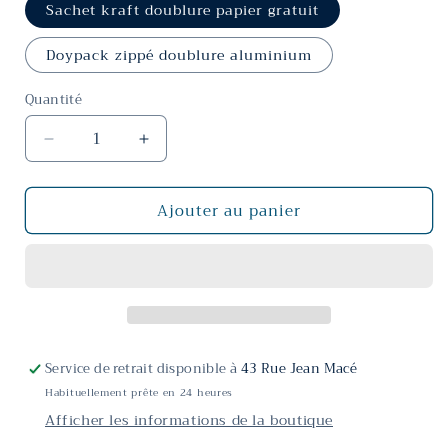
Sachet kraft doublure papier gratuit
Doypack zippé doublure aluminium
Quantité
Réduire
Augmenter
la
la
quantité
quantité
Ajouter au panier
de
de
Secret
Secret
de
de
Laura
Laura
Service de retrait disponible à
43 Rue Jean Macé
Habituellement prête en 24 heures
Afficher les informations de la boutique