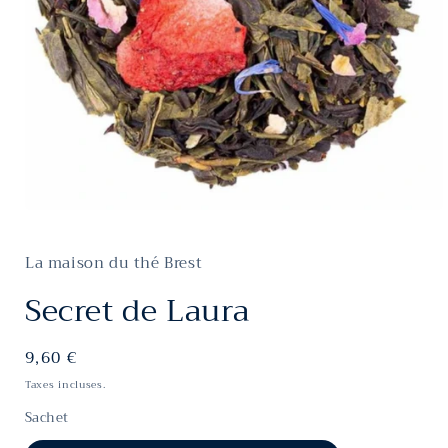
Ouvrir
le
média
La maison du thé Brest
1
dans
une
Secret de Laura
fenêtre
modale
Prix
9,60 €
habituel
Taxes incluses.
Sachet