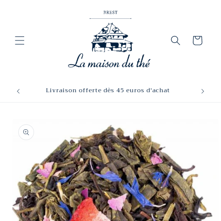
et
passer
au
contenu
Panier
Livraison offerte dès 45 euros d'achat
Passer aux
informations
produits