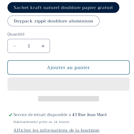
Sachet kraft naturel doublure papier gratuit
Doypack zippé doublure aluminium
Quantité
Réduire
Augmenter
la
la
quantité
quantité
Ajouter au panier
de
de
Sencha
Sencha
Fukujyu
Fukujyu
Service de retrait disponible à
43 Rue Jean Macé
Habituellement prête en 24 heures
Afficher les informations de la boutique