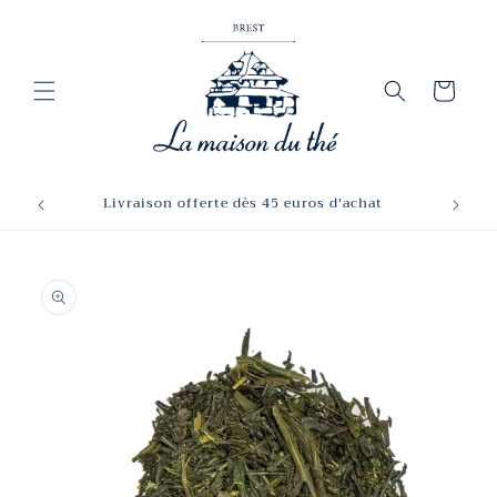
et
passer
au
contenu
Panier
Livraison offerte dès 45 euros d'achat
Passer aux
informations
produits