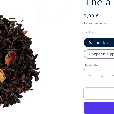
Thé à
Prix
9,00 €
habituel
Taxes incluses.
Sachet
Sachet kraft
Doypack zip
Quantité
Réduire
la
quantité
de
Thé
à
la