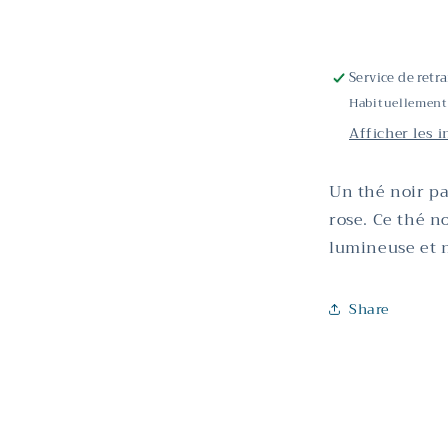
rose
Congou
Service de retr
Habituellement
Afficher les 
Un thé noir pa
rose. Ce thé n
lumineuse et n
Share