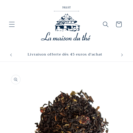
et
passer
au
contenu
Panier
Livraison offerte dès 45 euros d'achat
Passer aux
informations
produits