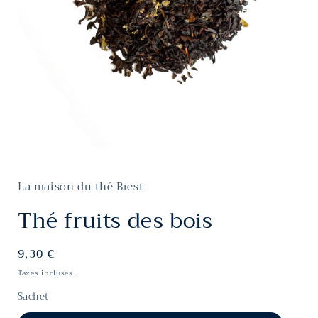
Ouvrir
le
média
La maison du thé Brest
1
dans
une
Thé fruits des bois
fenêtre
modale
Prix
9,30 €
habituel
Taxes incluses.
Sachet