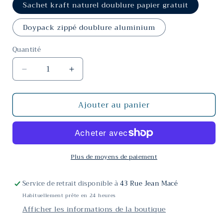
Sachet kraft naturel doublure papier gratuit
Doypack zippé doublure aluminium
Quantité
Réduire
Augmenter
la
la
quantité
quantité
Ajouter au panier
de
de
Thé
Thé
fruits
fruits
des
des
bois
bois
Plus de moyens de paiement
Service de retrait disponible à
43 Rue Jean Macé
Habituellement prête en 24 heures
Afficher les informations de la boutique