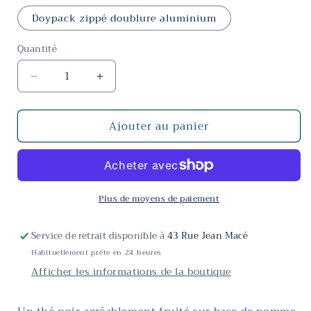
Doypack zippé doublure aluminium
Quantité
Réduire
Augmenter
la
la
quantité
quantité
Ajouter au panier
de
de
Thé
Thé
noir
noir
Parfum
Parfum
de
de
Pauline
Pauline
Plus de moyens de paiement
Service de retrait disponible à
43 Rue Jean Macé
Habituellement prête en 24 heures
Afficher les informations de la boutique