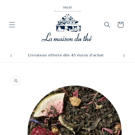
et
passer
au
contenu
Panier
Livraison offerte dès 45 euros d'achat
Passer aux
informations
produits