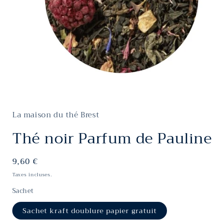
Ouvrir
le
média
La maison du thé Brest
1
dans
une
Thé noir Parfum de Pauline
fenêtre
modale
Prix
9,60 €
habituel
Taxes incluses.
Sachet
Sachet kraft doublure papier gratuit