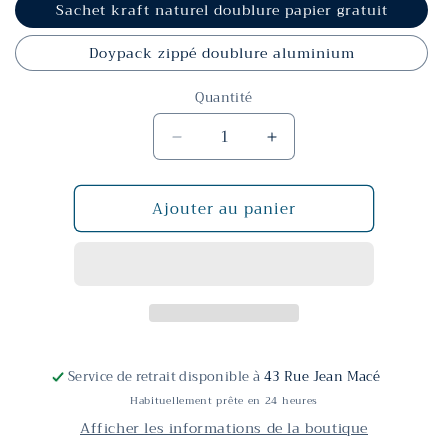
Sachet kraft naturel doublure papier gratuit
Doypack zippé doublure aluminium
Quantité
Réduire
Augmenter
la
la
quantité
quantité
Ajouter au panier
de
de
Wallaga
Wallaga
D&#39;Ethiopie
D&#39;Ethiopie
Service de retrait disponible à
43 Rue Jean Macé
Habituellement prête en 24 heures
Afficher les informations de la boutique