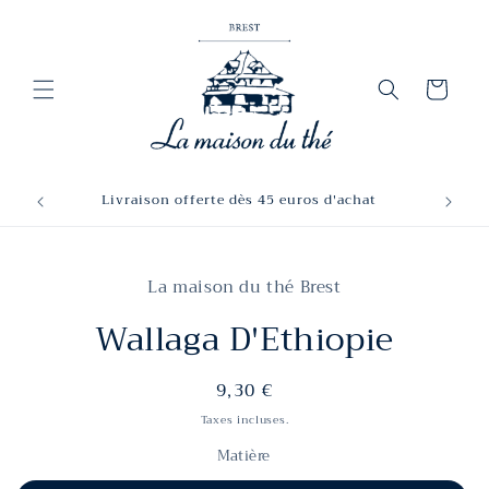
et
passer
au
contenu
Panier
Livraison offerte dès 45 euros d'achat
Passer aux
informations
La maison du thé Brest
produits
Wallaga D'Ethiopie
Prix
9,30 €
habituel
Taxes incluses.
Matière